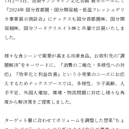
7月2～3日、池袋サンシャイン文化会館 展示ホールにて
『2024年 国分首都圏・国分関信越・低温フレッシュデリ
カ事業展示商談会』にナックスも国分首都圏㈱、国分関
信越㈱、国分フードクリエイト㈱と共催で出展いたしま
した。
様々な食シーンで需要が高まる冷凍食品。お取引先の“課
題解決”をキーワードに、『消費の二極化・多様性への対
応』『効率化と利益改善』という小売業のニーズにお応
えするためナックスブースでは、多様性、少子高齢、人
手不足、外国人増加、環境・物流問題に対応し様々な角
度から解決策をご提案しました。
ターゲット層に合わせてボリュームを調整した惣菜“ちょ